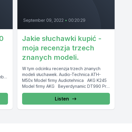
September 09, 2022
•
00:20:29
0
Jakie słuchawki kupić -
moja recenzja trzech
znanych modeli.
W tym odcinku recenzja trzech znanych
modeli słuchawek. Audio-Technica ATH-
mbo,
M50x Model firmy Audiotehnica AKG K245
Model firmy AKG Beyerdynamic DT990 Pro
Model firmy Beyer...
Listen