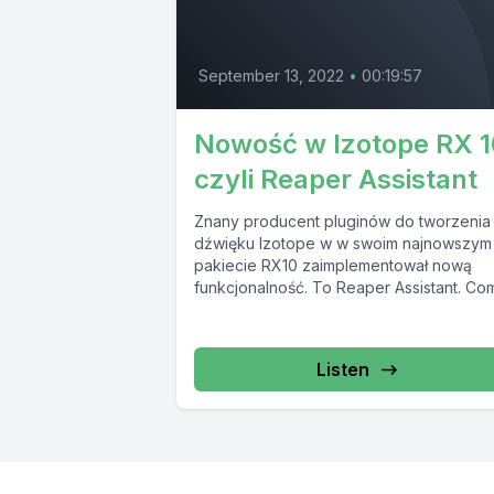
September 13, 2022
•
00:19:57
Nowość w Izotope RX 1
czyli Reaper Assistant
Znany producent pluginów do tworzenia
dźwięku Izotope w w swoim najnowszym
pakiecie RX10 zaimplementował nową
funkcjonalność. To Reaper Assistant. Co
które ma ułatwić odszumianie,...
Listen